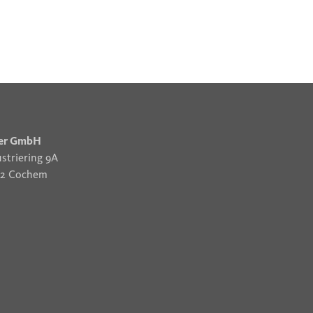
er GmbH
striering 9A
12 Cochem