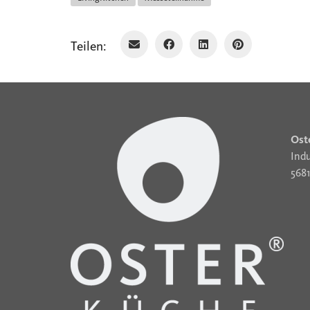
Teilen:
Ost
Indu
568