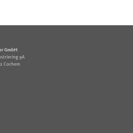
er GmbH
striering 9A
12 Cochem