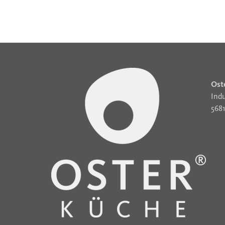
Ost
Indu
568