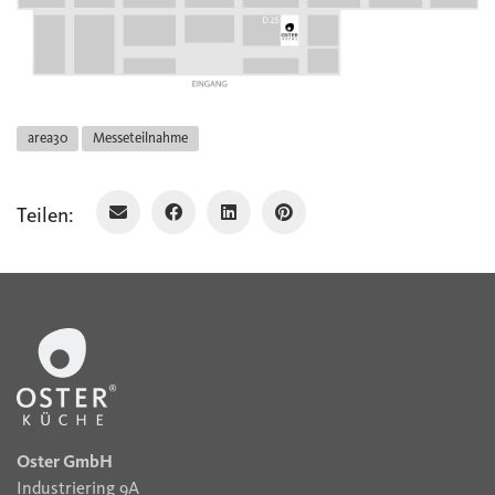
area30
Messeteilnahme
Teilen:
Oster GmbH
Industriering 9A