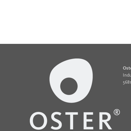
Ost
Indu
568