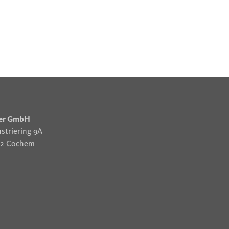
er GmbH
striering 9A
12 Cochem