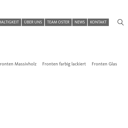
ALTIGKEIT
ÜBER UNS
TEAM OSTER
NEWS
KONTAKT
ronten Massivholz
Fronten farbig lackiert
Fronten Glas