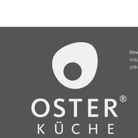
Ost
Indu
568