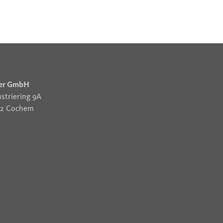
er GmbH
striering 9A
12 Cochem